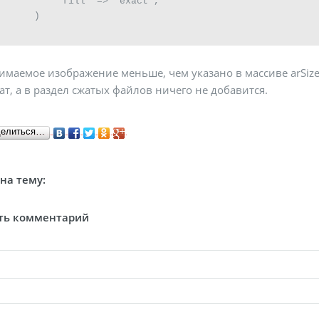
          "fill" => "exact",

      )

имаемое изображение меньше, чем указано в массиве arSize
ат, а в раздел сжатых файлов ничего не добавится.
делиться…
на тему:
ть комментарий