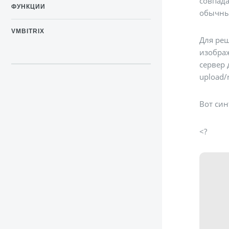
совпада
ФУНКЦИИ
обычный
VMBITRIX
Для реш
изображ
сервер 
upload/
Вот син
<?
	 array CFile::ResizeIm
      
      
      
      
      