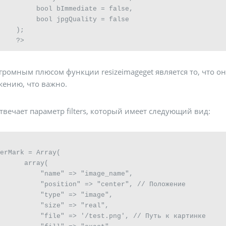
         bool bImmediate = false,

         bool jpgQuality = false

    );

     ?>
громным плюсом функции resizeimageget является то, что о
жению, что важно.
отвечает параметр filters, который имеет следующий вид:
erMark = Array(

      array(

          "name" => "image_name",

          "position" => "center", // Положение

          "type" => "image",

          "size" => "real",

          "file" => '/test.png', // Путь к картинке
