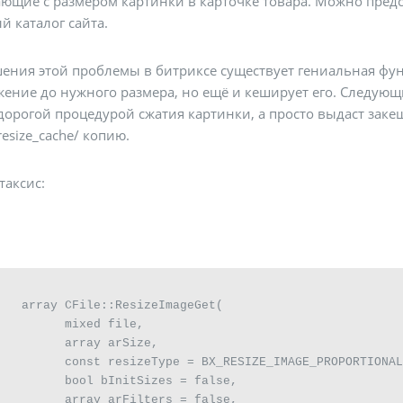
ющие с размером картинки в карточке товара. Можно предст
 каталог сайта.
ения этой проблемы в битриксе существует гениальная функ
ение до нужного размера, но ещё и кеширует его. Следующ
дорогой процедурой сжатия картинки, а просто выдаст зак
resize_cache/ копию.
таксис:
ageGet(

         mixed file,

         array arSize,

         const resizeType = BX_RESIZE_IMAGE_PROPORTIONAL
         bool bInitSizes = false,

         array arFilters = false,
