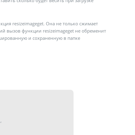
авить сколько будет весить при загрузке
ция resizeimageget. Она не только сжимает
ий вызов функции resizeimageget не обременит
ешированную и сохраненную в папке
,
