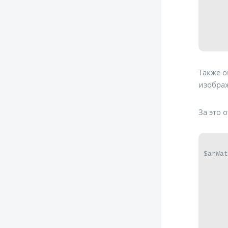
      
      
      
     
Также о
изобра
За это 
$arWat
      
      
      
      
      
      