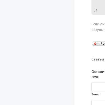
      
      
);
Если сж
результ
По
Статьи 
Остави
Имя:
E-mail: