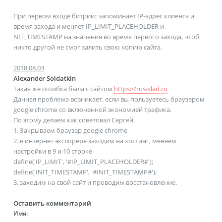
При первом входе битрикс запоминает IP-адрес клиента и
время захода и меняет IP_LIMIT_PLACEHOLDER и
NIT_TIMESTAMP на значения во время первого захода, чтоб
никто другой не смог залить свою копию сайта.
2018.08.03
Alexander Soldatkin
Такая же ошибка была с сайтом
https://rus-slad.ru
Данная проблема возникает, если вы пользуетесь браузером
google chrome со включенной экономией трафика.
По этому делаем как советовал Сергей.
1. Закрываем браузер google chrome
2. в интернет экслорере заходим на хостинг, меняем
настройки в 9 и 10 строке
define('IP_LIMIT', '#IP_LIMIT_PLACEHOLDER#');
define('INIT_TIMESTAMP', '#INIT_TIMESTAMP#');
3. заходим на свой сайт и проводим восстановление.
Оставить комментарий
Имя: