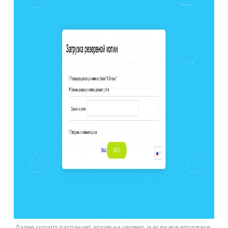
Далее скрипт распакует архив на сервер, и если все впорядке